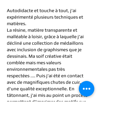
Autodidacte et touche à tout, j'ai
expérimenté plusieurs techniques et
matières.
La résine, matière transparente et
malléable à loisir, grâce à laquelle j'ai
décliné une collection de médaillons
avec inclusion de graphismes que je
dessinais. Ma soif créative était
comblée mais mes valeurs
environnementales pas très
respectées .... Puis j'ai été en contact
avec de magnifiques chutes de cuir,
d'une qualité exceptionnelle. En
tâtonnant, j'ai mis au point un process
permettant d'imprimer des motifs sur
ces cuirs. De là est née la collection
des Hippies Chics, suivie d'autres
collections (Animal Rock, Baguettes
Graphiques, Histoires Naturelles...)
déclinées pendant plusieurs années et