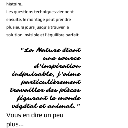
histoire...
Les questions techniques viennent
ensuite, le montage peut prendre
plusieurs jours jusqu'à trouver la
solution invisible et l'équilibre parfait !
"L
a Nature ét
ant
une source
d'inspiration
inépuisable, j'aime
particulièrement
travailler des pièces
figurant le monde
végétal e
t animal."
Vous en dire un peu
plus...