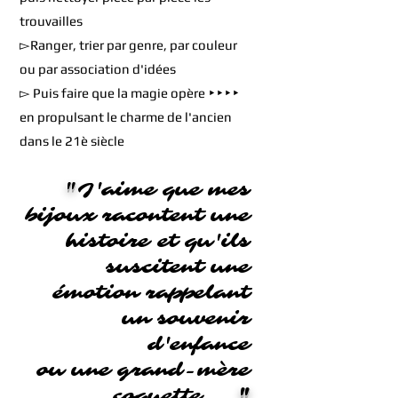
trouvailles
▻Ranger, trier par genre, par couleur
ou par association d'idées
▻ Puis faire que la magie opère ‣‣‣‣
en propulsant le charme de l'ancien
dans le 21è siècle
"
J'aime que mes
bijoux racontent une
histoire
et qu'ils
suscitent une
émotion rappelant
un souvenir
d'enfance
ou
une grand-mère
coquette
...
"