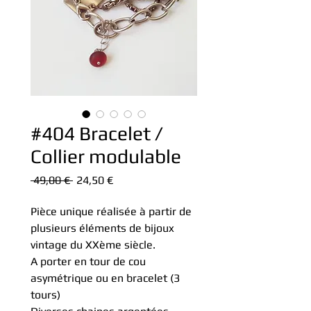
#404 Bracelet /
Collier modulable
Prix
Prix
 49,00 € 
24,50 €
original
promotionnel
Pièce unique réalisée à partir de
plusieurs éléments de bijoux
vintage du XXème siècle.
A porter en tour de cou
asymétrique ou en bracelet (3
tours)