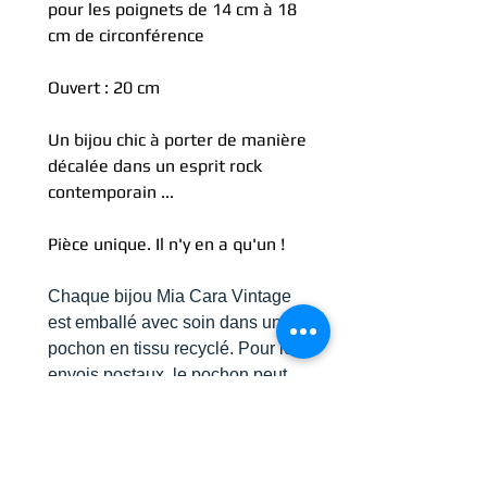
pour les poignets de 14 cm à 18
cm de circonférence
Ouvert : 20 cm
Un bijou chic à porter de manière
décalée dans un esprit rock
contemporain ...
Pièce unique. Il n'y en a qu'un !
Chaque bijou Mia Cara Vintage
est emballé avec soin dans un
pochon en tissu recyclé. Pour les
envois postaux, le pochon peut
être remplacé par une boite
coffret.
Sur demande, un petit mot peut
être glissé de votre part à