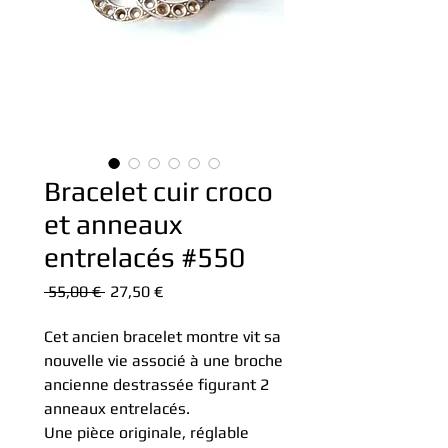
Bracelet cuir croco
et anneaux
entrelacés #550
Prix
Prix
 55,00 € 
27,50 €
original
promotionnel
Cet ancien bracelet montre vit sa
nouvelle vie associé à une broche
ancienne destrassée figurant 2
anneaux entrelacés.
Une pièce originale, réglable