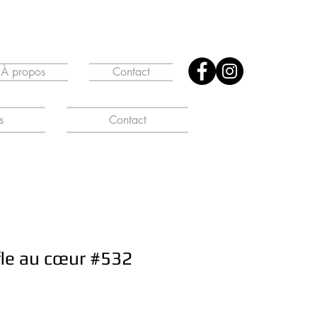
À propos
Contact
s
Contact
fle au cœur #532
ix
romotionnel