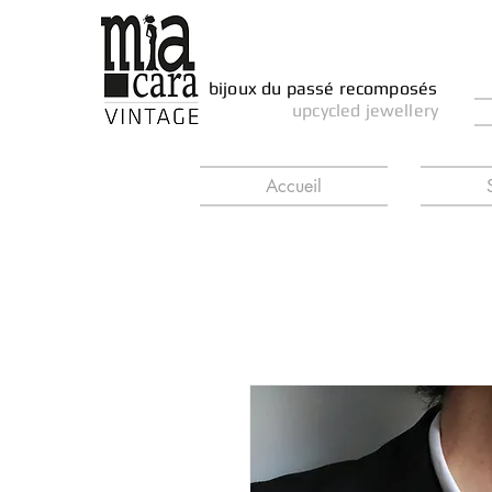
bijoux du passé recomposés
upcycled jewellery
Accueil